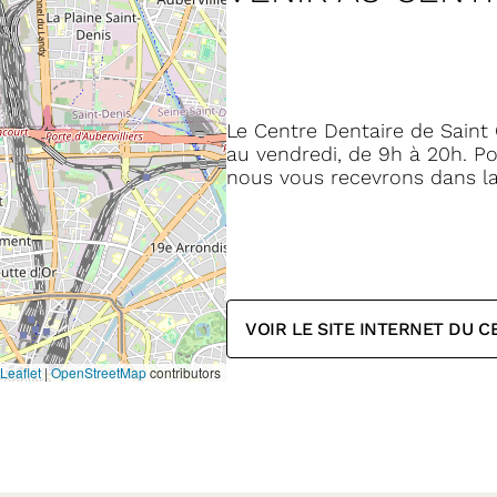
Le Centre Dentaire de Saint
au vendredi, de 9h à 20h. P
nous vous recevrons dans la
VOIR LE SITE INTERNET DU 
Leaflet
|
OpenStreetMap
contributors